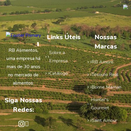
Links Úteis
Nossas
Marcas
RB Alimentos,
Sobre a
uma empresa há
Empresa
RB Amore
mais de 30 anos
Catálogo
Tesouro Real
no mercado de
alimentos.
Bonne Maman
Siga Nossas
Hunter's
Gourmet
Redes:
Saint Amour