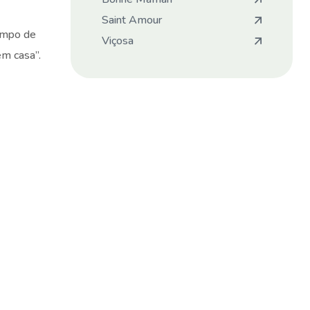
Saint Amour
tempo de
Viçosa
em casa”.
Revenda nossos
produtos
Faça contato com nosso time
comercial e tenha nossos produtos
em seu negócio.