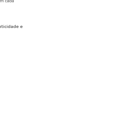
 em cada
nticidade e