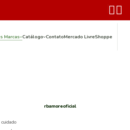
as Marcas
Catálogo
Contato
Mercado Livre
Shoppe
rbamoreoficial
 cuidado