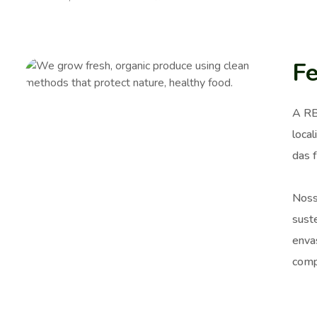
Fe
A RB
loca
das f
Noss
sust
enva
comp