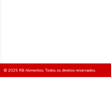
Siga Nossas
Hunter's
Gourmet
Redes:
Saint Amour
Viçosa
© 2025 RB Alimentos. Todos os direitos reservados.