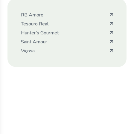
RB Amore
Tesouro Real
Hunter’s Gourmet
Saint Amour
Viçosa
Revenda Nossos
Produtos
Faça contato com nosso time comercial e
tenha nossos produtos em seu negócio.