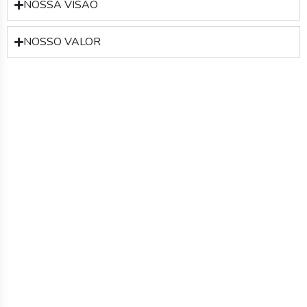
NOSSA VISÃO
NOSSO VALOR
Qualidade e Sustentabilidade
Como parte de nosso propósito, acreditamos que a