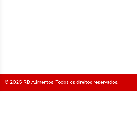
Siga Nossas
Gourmet
Redes:
Saint Amour
Viçosa
© 2025 RB Alimentos. Todos os direitos reservados.