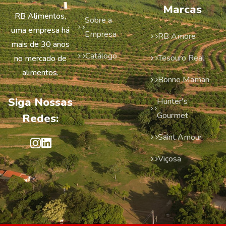
Marcas
RB Alimentos,
Sobre a
uma empresa há
Empresa
RB Amore
mais de 30 anos
Catálogo
Tesouro Real
no mercado de
alimentos.
Bonne Maman
Siga Nossas
Hunter's
Gourmet
Redes:
Saint Amour
Viçosa