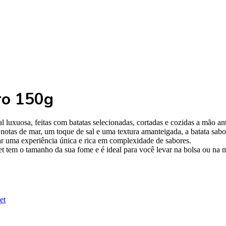
Produto
ro 150g
luxuosa, feitas com batatas selecionadas, cortadas e cozidas a mão ant
m notas de mar, um toque de sal e uma textura amanteigada, a batata s
ar uma experiência única e rica em complexidade de sabores.
t tem o tamanho da sua fome e é ideal para você levar na bolsa ou na 
et