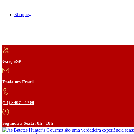
Shoppe
Garça/SP
Envie um Email
(14) 3407 - 1700
Segunda a Sexta: 8h - 18h