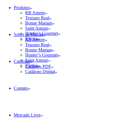
Produtos
RB Amore
Tesouro Real
Bonne Maman
Saint Amour
Hunter’s Gourmet
Sobre as Marcas
Viçosa
RB Amore
Tesouro Real
Bonne Maman
Hunter’s Gourmet
Saint Amour
Catálogo
Viçosa
Catálogo PDF
Catálogo Digital
Contato
Mercado Livre