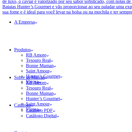
A Empresa
Produtos
RB Amore
Tesouro Real
Bonne Maman
Saint Amour
Hunter’s Gourmet
Sobre as Marcas
Viçosa
RB Amore
Tesouro Real
Bonne Maman
Hunter’s Gourmet
Saint Amour
Catálogo
Viçosa
Catálogo PDF
Catálogo Digital