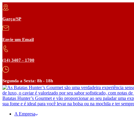
Garça/SP
Envie um Email
(14) 3407 - 1700
Segunda a Sexta: 8h - 18h
A Empresa