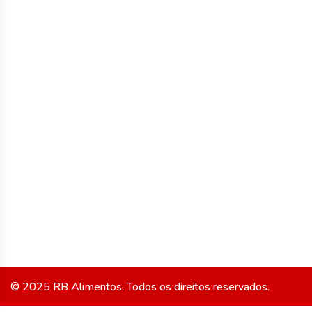
uma empresa há
Empresa
RB Amore
mais de 30 anos
Catálogo
Tesouro Real
no mercado de
alimentos.
Bonne Maman
Siga Nossas
Hunter's
Gourmet
Redes:
Saint Amour
Viçosa
© 2025 RB Alimentos. Todos os direitos reservados.