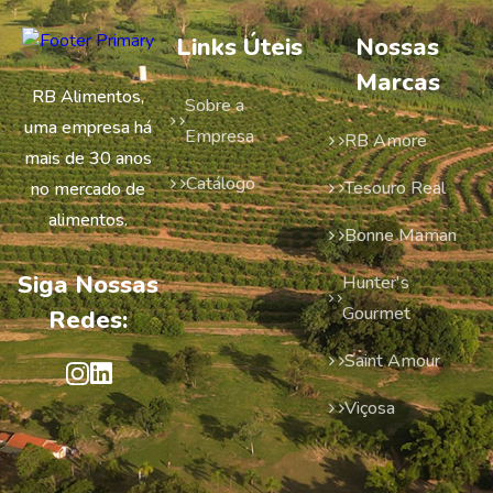
Links Úteis
Nossas
Marcas
RB Alimentos,
Sobre a
uma empresa há
Empresa
RB Amore
mais de 30 anos
Catálogo
Tesouro Real
no mercado de
alimentos.
Bonne Maman
Siga Nossas
Hunter's
Gourmet
Redes:
Saint Amour
Viçosa