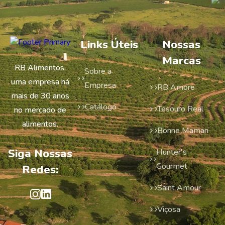
Links Úteis
Nossas
Marcas
RB Alimentos,
Sobre a
uma empresa há
Empresa
RB Amore
mais de 30 anos
Catálogo
Tesouro Real
no mercado de
alimentos.
Bonne Maman
Siga Nossas
Hunter's
Gourmet
Redes:
Saint Amour
Viçosa