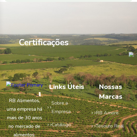
Certificações
Links Úteis
Nossas
Marcas
RB Alimentos,
Sobre a
uma empresa há
Empresa
RB Amore
mais de 30 anos
Catálogo
Tesouro Real
no mercado de
alimentos.